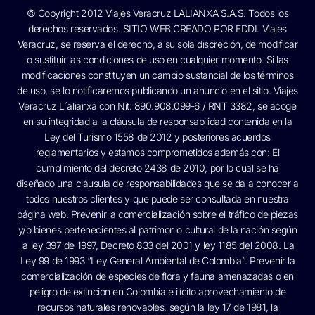
© Copyright 2012 Viajes Veracruz LALIANXA S.A.S. Todos los
derechos reservados. SITIO WEB CREADO POR
EDDI.
Viajes
Veracruz, se reserva el derecho, a su sola discreción, de modificar
o sustituir las condiciones de uso en cualquier momento. Si las
modificaciones constituyen un cambio sustancial de los términos
de uso, se lo notificaremos publicando un anuncio en el sitio. Viajes
Veracruz L´alianxa con Nit: 890.908.099-6 / RNT 3382, se acoge
en su integridad a la cláusula de responsabilidad contenida en la
Ley del Turismo 1558 de 2012 y posteriores acuerdos
reglamentarios y estamos comprometidos además con: El
cumplimiento del decreto 2438 de 2010, por lo cual se ha
diseñado una cláusula de responsabilidades que se da a conocer a
todos nuestros clientes y que puede ser consultada en nuestra
página web. Prevenir la comercialización sobre el tráfico de piezas
y/o bienes pertenecientes al patrimonio cultural de la nación según
la ley 397 de 1997, Decreto 833 del 2001 y ley 1185 del 2008. La
Ley 99 de 1993 “Ley General Ambiental de Colombia”. Prevenir la
comercialización de especies de flora y fauna amenazadas o en
peligro de extinción en Colombia e ilícito aprovechamiento de
recursos naturales renovables, según la ley 17 de 1981, la