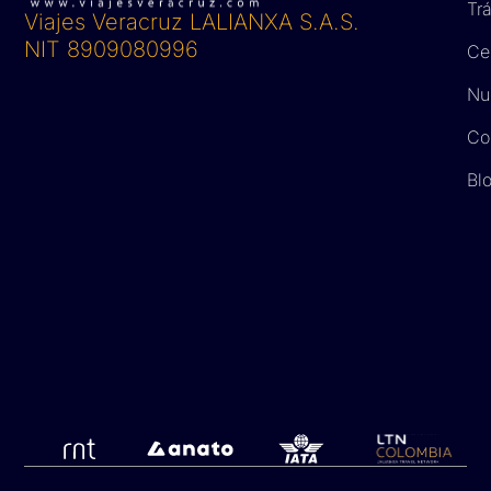
Tr
Viajes Veracruz LALIANXA S.A.S.
NIT 8909080996
Ce
Nue
Co
Bl