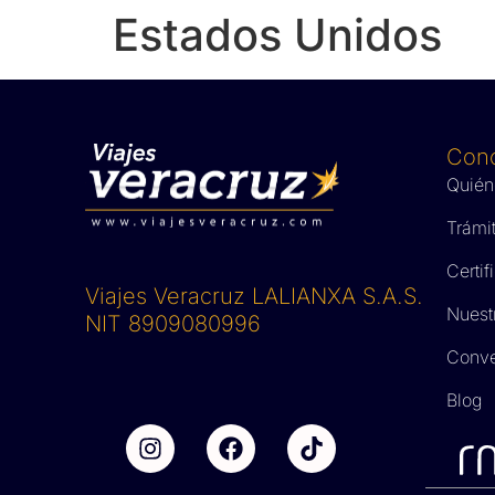
Estados Unidos
Con
Quién
Trámi
Certi
Viajes Veracruz LALIANXA S.A.S.
Nuest
NIT 8909080996
Conve
Blog