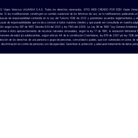
12 Viajes Veracruz LALIANXA S.A.S. Todos los derechos reservados. SITIO WEB CREADO POR
EDDI.
Viajes Veracr
o. Si las modificaciones constituyen un cambio sustancial de los términos de uso, se lo notificaremos publicando u
 cláusula de responsabilidad contenida en la Ley del Turismo 1558 de 2012 y posteriores acuerdos reglamentarios 
usula de responsabilidades que se da a conocer a todos nuestros clientes y que puede ser consultada en nuestra página 
ación según la ley 397 de 1997, Decreto 833 del 2001 y ley 1185 del 2008. La Ley 99 de 1993 “Ley General Ambiental 
ombia e ilícito aprovechamiento de recursos naturales renovables, según la ley 17 de 1981, la resolución Ministerial
menores de edad y/o adolescentes, según artículo 44 de la constitución Colombiana, ley 679 de 2001 y/o ley 1336 del 2
otección de los derechos de una persona o grupo de personas, comunidad o pueblo, que son vulnerados en actos de ra
e discriminación en contra de personas con discapacidad. Garantizar la protección y adecuado tratamiento de datos p