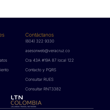
es
Contáctanos
(604) 322 9330
asesorweb@veracruz.co
datos
Cra 43A #19A 87 local 122
iento
Contacto y PQRS
Consultar RUES
Consultar RNT3382