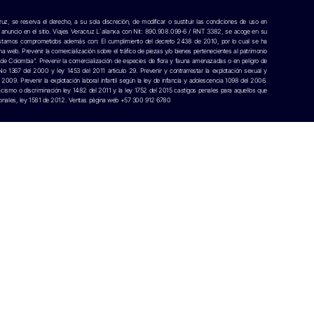
uz, se reserva el derecho, a su sola discreción, de modificar o sustituir las condiciones de uso en
n anuncio en el sitio. Viajes Veracruz L´alianxa con Nit: 890.908.099-6 / RNT 3382, se acoge en su
y estamos comprometidos además con: El cumplimiento del decreto 2438 de 2010, por lo cual se ha
web. Prevenir la comercialización sobre el tráfico de piezas y/o bienes pertenecientes al patrimonio
de Colombia”. Prevenir la comercialización de especies de flora y fauna amenazadas o en peligro de
 No 1367 del 2000 y ley 1453 del 2011 articulo 29. Prevenir y contrarrestar la explotación sexual y
009. Prevenir la explotación laboral infantil según la ley de infancia y adolescencia 1098 del 2006.
cismo o discriminación ley 1482 del 2011 y la ley 1752 del 2015 castigos penales para aquellos que
ersonales, ley 1581 de 2012. Ventas página web +57 300 912 6780