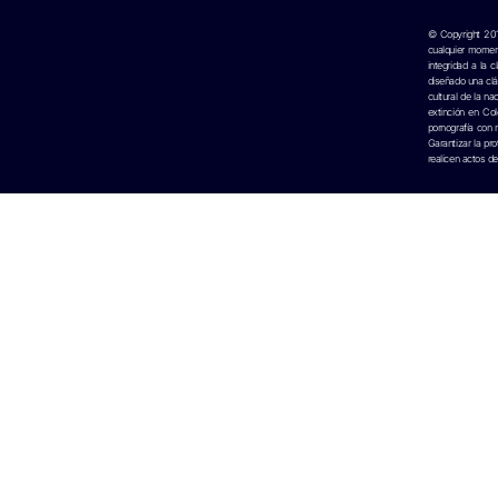
© Copyright 20
cualquier moment
integridad a la
diseñado una clá
cultural de la n
extinción en Col
pornografía con 
Garantizar la pr
realicen actos d