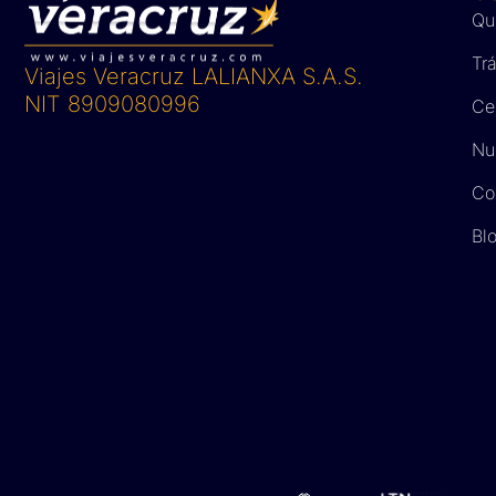
Qu
Tr
Viajes Veracruz LALIANXA S.A.S.
NIT 8909080996
Ce
Nue
Co
Bl