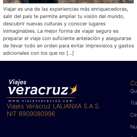
Viajar es una de las experiencias más enriquecedoras,
salir del país te permite ampliar tu visión del mundo,
descubrir nuevas culturas y conocer lugares
inimaginables. La mejor forma de viajar seguro es
preparar el viaje con suficiente antelación y asegurarse
de llevar todo en orden para evitar imprevistos y gastos
adicionales con los que no […]
C
Qu
Tr
Viajes Veracruz LALIANXA S.A.S.
NIT 8909080996
Ce
Nue