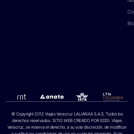
Co
Bl
© Copyright 2012 Viajes Veracruz LALIANXA S.A.S. Todos los
derechos reservados. SITIO WEB CREADO POR
EDDI.
Viajes
Veracruz, se reserva el derecho, a su sola discreción, de modificar
o sustituir las condiciones de uso en cualquier momento. Si las