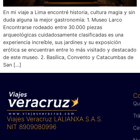
En mi viaje a Lima encontré historia, cultura magia y sin
duda alguna la mejor gastronomía: 1. Museo Larco
Encontrarse rodeado entre 30.000 piezas
arqueológicas cuidadosamente clasificadas es una
experiencia increíble, sus jardines y su exposición
erótica se encuentran entre lo más visitado y destacado
de este museo. 2. Basílica, Convento y Catacumbas de
San […]
C
Qu
Tr
Viajes Veracruz LALIANXA S.A.S.
NIT 8909080996
Ce
Nue