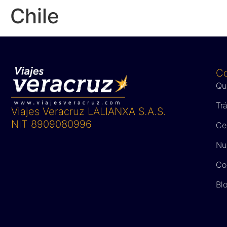
Chile
C
Qu
Tr
Viajes Veracruz LALIANXA S.A.S.
NIT 8909080996
Ce
Nue
Co
Bl